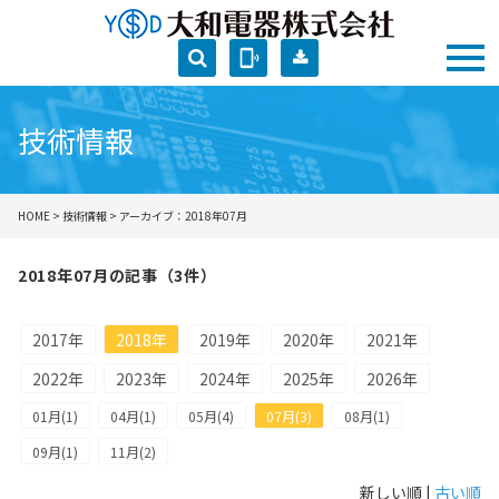
phonelink_ring
技術情報
HOME
>
技術情報
> アーカイブ：2018年07月
2018年07月の記事（3件）
2017年
2018年
2019年
2020年
2021年
2022年
2023年
2024年
2025年
2026年
01月(1)
04月(1)
05月(4)
07月(3)
08月(1)
09月(1)
11月(2)
新しい順 |
古い順