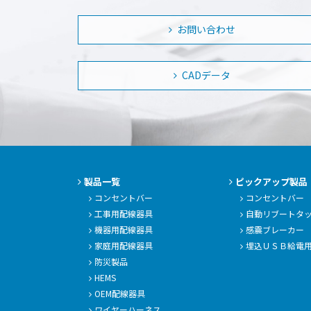
お問い合わせ
CADデータ
製品一覧
ピックアップ製品
コンセントバー
コンセントバー
工事用配線器具
自動リブートタ
機器用配線器具
感震ブレーカー
家庭用配線器具
埋込ＵＳＢ給電
防災製品
HEMS
OEM配線器具
ワイヤーハーネス