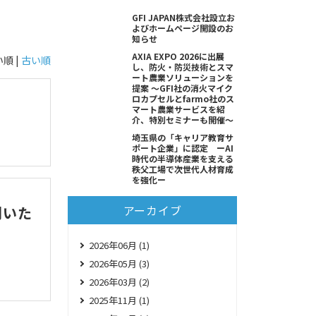
GFI JAPAN株式会社設立お
よびホームページ開設のお
知らせ
AXIA EXPO 2026に出展
順 |
古い順
し、防火・防災技術とスマ
ート農業ソリューションを
提案 ～GFI社の消火マイク
ロカプセルとfarmo社のス
マート農業サービスを紹
介、特別セミナーも開催～
埼玉県の「キャリア教育サ
ポート企業」に認定 ーAI
時代の半導体産業を支える
秩父工場で次世代人材育成
を強化ー
アーカイブ
刊いた
2026年06月 (1)
2026年05月 (3)
2026年03月 (2)
2025年11月 (1)