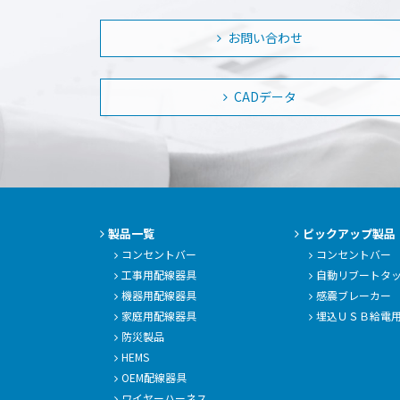
お問い合わせ
CADデータ
製品一覧
ピックアップ製品
コンセントバー
コンセントバー
工事用配線器具
自動リブートタ
機器用配線器具
感震ブレーカー
家庭用配線器具
埋込ＵＳＢ給電
防災製品
HEMS
OEM配線器具
ワイヤーハーネス