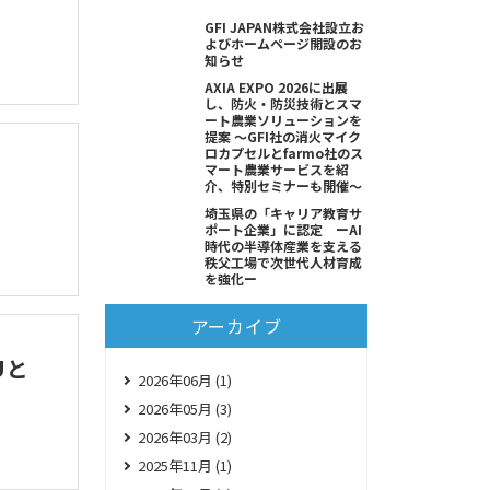
GFI JAPAN株式会社設立お
よびホームページ開設のお
知らせ
AXIA EXPO 2026に出展
し、防火・防災技術とスマ
ート農業ソリューションを
提案 ～GFI社の消火マイク
ロカプセルとfarmo社のス
マート農業サービスを紹
介、特別セミナーも開催～
埼玉県の「キャリア教育サ
ポート企業」に認定 ーAI
時代の半導体産業を支える
秩父工場で次世代人材育成
を強化ー
アーカイブ
Uと
2026年06月 (1)
2026年05月 (3)
2026年03月 (2)
2025年11月 (1)