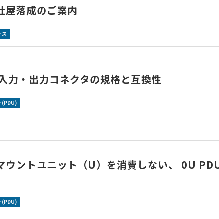
社屋落成のご案内
ース
の入力・出力コネクタの規格と互換性
(PDU)
マウントユニット（U）を消費しない、 0U PD
(PDU)