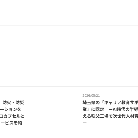
2026/05/21
展し、防火・防災
埼玉県の「キャリア教育サ
ーションを
業」に認定 ーAI時代の半
クロカプセルと
える秩父工場で次世代人材
サービスを紹
ー