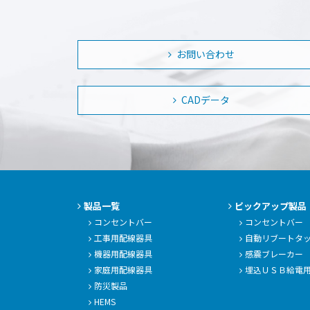
お問い合わせ
CADデータ
製品一覧
ピックアップ製品
コンセントバー
コンセントバー
工事用配線器具
自動リブートタ
機器用配線器具
感震ブレーカー
家庭用配線器具
埋込ＵＳＢ給電
防災製品
HEMS