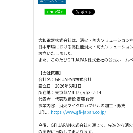
ニュースリリース
LINEで送る
大和電器株式会社は、消火・防火ソリューションを提
日本市場における高性能消火・防火ソリューション事
設立いたしました。
また、このたびGFI JAPAN株式会社の公式ホ
【会社概要】
会社名：GFI JAPAN株式会社
設立日：2026年6月1日
所在地：東京都品川区小山3-2-14
代表者：代表取締役 齋藤 俊彦
事業内容：消火マイクロカプセルの加工・販売
URL：
https://www.gfi-japan.co.jp/
今後、GFI JAPAN株式会社を通じて、先進的
の実現に貢献してまいります。