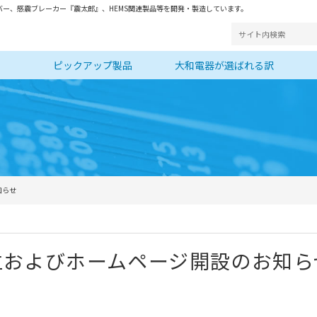
ー、感震ブレーカー『震太郎』、HEMS関連製品等を開発・製造しています。
ピックアップ製品
大和電器が選ばれる訳
知らせ
社設立およびホームページ開設のお知ら