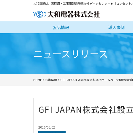
大和電器は、家庭用・工事用配線器具からデータセンター向けコンセントバ
製品情報
導入事例
ニュースリリース
HOME
>
技術情報
> GFI JAPAN株式会社設立およびホームページ開設のお
GFI JAPAN株式会
2026/06/02