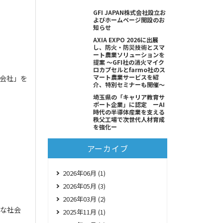
GFI JAPAN株式会社設立お
よびホームページ開設のお
知らせ
AXIA EXPO 2026に出展
し、防火・防災技術とスマ
ート農業ソリューションを
提案 ～GFI社の消火マイク
ロカプセルとfarmo社のス
マート農業サービスを紹
式会社」を
介、特別セミナーも開催～
埼玉県の「キャリア教育サ
ポート企業」に認定 ーAI
時代の半導体産業を支える
秩父工場で次世代人材育成
を強化ー
アーカイブ
2026年06月 (1)
2026年05月 (3)
2026年03月 (2)
心な社会
2025年11月 (1)